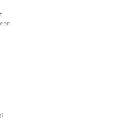
t
 een
gt