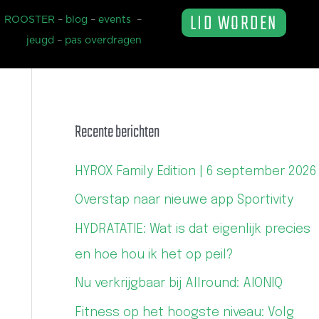
LID WORDEN
ROOSTER
–
blog
–
events
–
jeugd
–
pas overdragen
Recente berichten
HYROX Family Edition | 6 september 2026
Overstap naar nieuwe app Sportivity
HYDRATATIE: Wat is dat eigenlijk precies
en hoe hou ik het op peil?
Nu verkrijgbaar bij Allround: AIONIQ
Fitness op het hoogste niveau: Volg