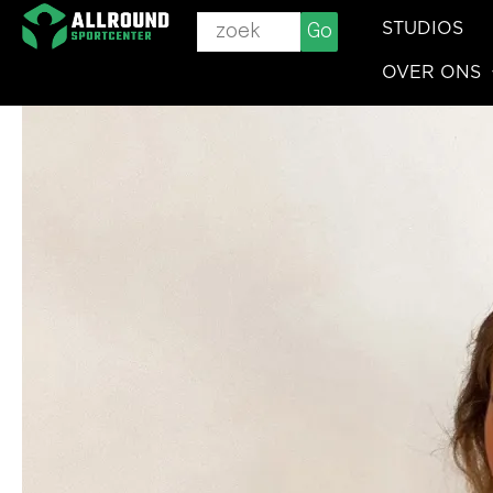
Ga
STUDIOS
Go
naar
OVER ONS
de
inhoud