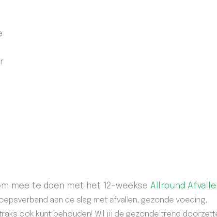
e
r
d om mee te doen met het 12-weekse
Allround Afvall
 groepsverband aan de slag met afvallen, gezonde voeding,
 straks ook kunt behouden! Wil jij de gezonde trend doorzet