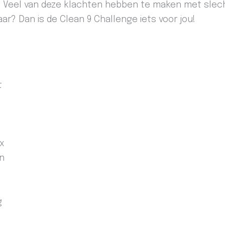
. Veel van deze klachten hebben te maken met slec
ar? Dan is de Clean 9 Challenge iets voor jou!
t
x
en
g