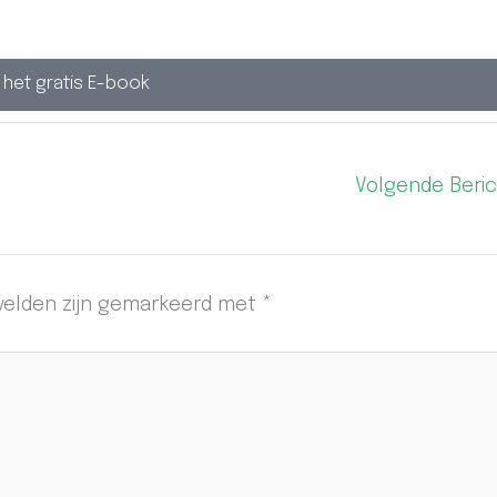
j het gratis E-book
Volgende Beri
 velden zijn gemarkeerd met
*