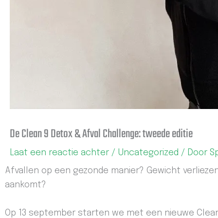
De Clean 9 Detox & Afval Challenge: tweede editie
Laat een reactie achter
/
Uncategorized
/ Door
S
Afvallen op een gezonde manier? Gewicht verlieze
aankomt?
Op 13 september starten we met een nieuwe Clean 