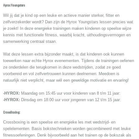
Hyrox Youngstars
Wil jij dat je kind op een leuke en actieve manier sterker, fitter en
zelfverzekerder wordt? Dan zijn de Hyrox Youngstars lessen precies wat
je zoekt! In deze energieke trainingen maken kinderen op speelse wijze
kennis met functionele fitness, waarbij kracht, uithoudingsvermogen en
samenwerking centraal staan.
Wat deze lessen extra bijzonder maakt, is dat kinderen ook kunnen
toewerken naar echte Hyrox evenementen. Tijdens de trainingen oefenen
ze onderdelen die terugkomen in deze wedstrijden, zodat ze goed
voorbereid en vol zelfvertrouwen kunnen deelnemen. Meedoen is
natuurlijk niet verplicht, maar wél een geweldige motivatie en ervaring!
-HYROX:
Maandag om 15:45 uur voor kinderen van 8 t/m 11 jaar:
-HYROX:
Dinsdag om 18:00 uur voor jongeren van 12 t/m 15 jaar:
CrossBoxing:
Crossboxing is een speelse en energieke les met wedstrijd- en
spelelementen. Basis bokstechnieken worden gecombineerd met leuke
fitnessoefeningen. Denk bijvoorbeeld aan het trainen op de bokszak als