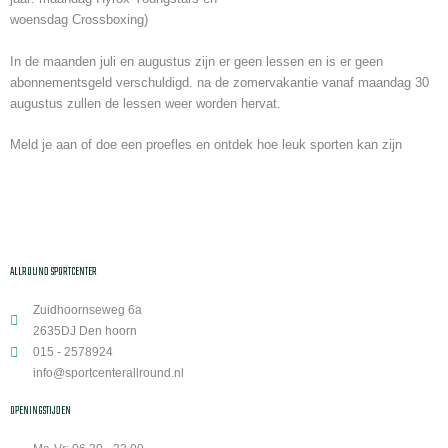
woensdag Crossboxing)
In de maanden juli en augustus zijn er geen lessen en is er geen
abonnementsgeld verschuldigd. na de zomervakantie vanaf maandag 30
augustus zullen de lessen weer worden hervat.
Meld je aan of doe een proefles en ontdek hoe leuk sporten kan zijn
ALLROUND SPORTCENTER
Zuidhoornseweg 6a
2635DJ Den hoorn
015 - 2578924
info@sportcenterallround.nl
OPENINGSTIJDEN