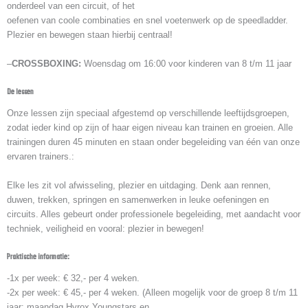
onderdeel van een circuit, of het
oefenen van coole combinaties en snel voetenwerk op de speedladder.
Plezier en bewegen staan hierbij centraal!
–
CROSSBOXING:
Woensdag om 16:00 voor kinderen van 8 t/m 11 jaar
De lessen
Onze lessen zijn speciaal afgestemd op verschillende leeftijdsgroepen,
zodat ieder kind op zijn of haar eigen niveau kan trainen en groeien. Alle
trainingen duren 45 minuten en staan onder begeleiding van één van onze
ervaren trainers.:
Elke les zit vol afwisseling, plezier en uitdaging. Denk aan rennen,
duwen, trekken, springen en samenwerken in leuke oefeningen en
circuits. Alles gebeurt onder professionele begeleiding, met aandacht voor
techniek, veiligheid en vooral: plezier in bewegen!
Praktische informatie:
-1x per week: € 32,- per 4 weken.
-2x per week: € 45,- per 4 weken. (Alleen mogelijk voor de groep 8 t/m 11
jaar: maandag Hyrox Youngstars en