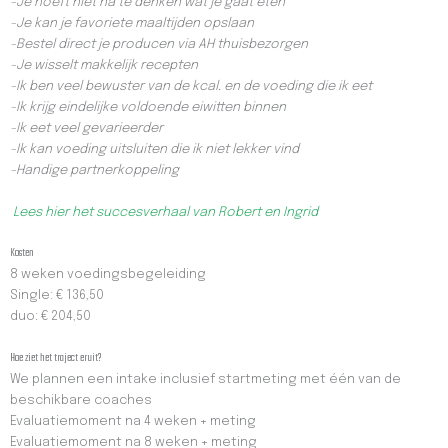
-Je hoeft niet na te denken wat je gaat eten
-Je kan je favoriete maaltijden opslaan
-Bestel direct je producen via AH thuisbezorgen
-Je wisselt makkelijk recepten
-Ik ben veel bewuster van de kcal. en de voeding die ik eet
-Ik krijg eindelijke voldoende eiwitten binnen
-Ik eet veel gevarieerder
-Ik kan voeding uitsluiten die ik niet lekker vind
-Handige partnerkoppeling
Lees hier het succesverhaal van Robert en Ingrid
Kosten
8 weken voedingsbegeleiding
Single: € 136,50
duo: € 204,50
Hoe ziet het traject eruit?
We plannen een intake inclusief startmeting met één van de
beschikbare coaches
Evaluatiemoment na 4 weken + meting
Evaluatiemoment na 8 weken + meting