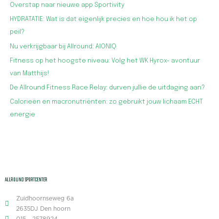
Overstap naar nieuwe app Sportivity
HYDRATATIE: Wat is dat eigenlijk precies en hoe hou ik het op
peil?
Nu verkrijgbaar bij Allround: AIONIQ
Fitness op het hoogste niveau: Volg het WK Hyrox- avontuur
van Matthijs!
De Allround Fitness Race Relay: durven jullie de uitdaging aan?
Calorieën en macronutriënten: zo gebruikt jouw lichaam ECHT
energie
ALLROUND SPORTCENTER
Zuidhoornseweg 6a
2635DJ Den hoorn
015 - 2578924