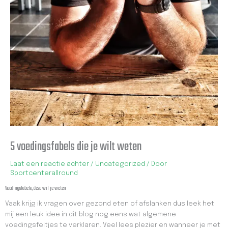
5 voedingsfabels die je wilt weten
Laat een reactie achter
/
Uncategorized
/ Door
Sportcenterallround
Voedingsfabels, deze wil je weten
Vaak krijg ik vragen over gezond eten of afslanken dus leek het
mij een leuk idee in dit blog nog eens wat algemene
voedingsfeitjes te verklaren. Veel lees plezier en wanneer je met