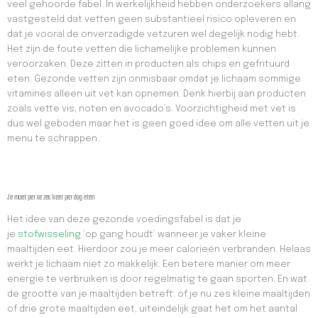
veel gehoorde fabel. In werkelijkheid hebben onderzoekers allang
vastgesteld dat vetten geen substantieel risico opleveren en
dat je vooral de onverzadigde vetzuren wel degelijk nodig hebt.
Het zijn de foute vetten die lichamelijke problemen kunnen
veroorzaken. Deze zitten in producten als chips en gefrituurd
eten. Gezonde vetten zijn onmisbaar omdat je lichaam sommige
vitamines alleen uit vet kan opnemen. Denk hierbij aan producten
zoals vette vis, noten en avocado’s. Voorzichtigheid met vet is
dus wel geboden maar het is geen goed idee om alle vetten uit je
menu te schrappen.
Je moet per se zes keer per dag eten
Het idee van deze gezonde voedingsfabel is dat je
je
stofwisseling
‘op gang houdt’ wanneer je vaker kleine
maaltijden eet. Hierdoor zou je meer calorieën verbranden. Helaas
werkt je lichaam niet zo makkelijk. Een betere manier om meer
energie te verbruiken is door regelmatig te gaan sporten. En wat
de grootte van je maaltijden betreft: of je nu zes kleine maaltijden
of drie grote maaltijden eet, uiteindelijk gaat het om het aantal