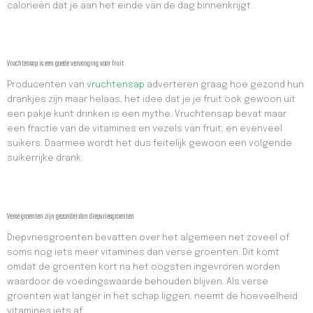
calorieën dat je aan het einde van de dag binnenkrijgt.
Vruchtensap is een goede vervanging voor fruit
Producenten van
vruchtensap
adverteren graag hoe gezond hun
drankjes zijn maar helaas, het idee dat je je fruit ook gewoon uit
een pakje kunt drinken is een mythe. Vruchtensap bevat maar
een fractie van de vitamines en vezels van fruit, en evenveel
suikers. Daarmee wordt het dus feitelijk gewoon een volgende
suikerrijke drank.
Verse groenten zijn gezonder dan diepvriesgroenten
Diepvriesgroenten bevatten over het algemeen net zoveel of
soms nog iets meer vitamines dan verse groenten. Dit komt
omdat de groenten kort na het oogsten ingevroren worden
waardoor de voedingswaarde behouden blijven. Als verse
groenten wat langer in het schap liggen, neemt de hoeveelheid
vitamines iets af.