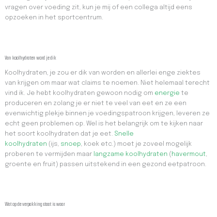
vragen over voeding zit, kun je mij of een collega altijd eens
opzoeken in het sportcentrum.
Van koolhydraten word je dik
Koolhydraten, je zou er dik van worden en allerlei enge ziektes
van krijgen om maar wat claims te noemen. Niet helemaal terecht
vind ik. Je hebt koolhydraten gewoon nodig om
energie
te
produceren en zolang je er niet te veel van eet en ze een
evenwichtig plekje binnen je voedingspatroon krijgen, leveren ze
echt geen problemen op. Wel is het belangrijk om te kijken naar
het soort koolhydraten dat je eet.
Snelle
koolhydraten
(ijs,
snoep
, koek etc.) moet je zoveel mogelijk
proberen te vermijden maar
langzame koolhydraten
(
havermout
,
groente en fruit) passen uitstekend in een gezond eetpatroon.
Wat op de verpakking staat is waar