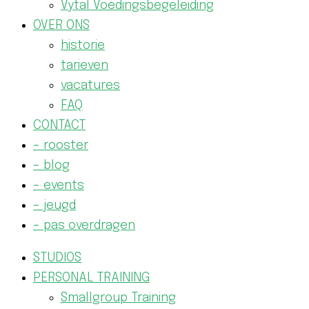
Vytal Voedingsbegeleiding
OVER ONS
historie
tarieven
vacatures
FAQ
CONTACT
– rooster
– blog
– events
– jeugd
– pas overdragen
STUDIOS
PERSONAL TRAINING
Smallgroup Training