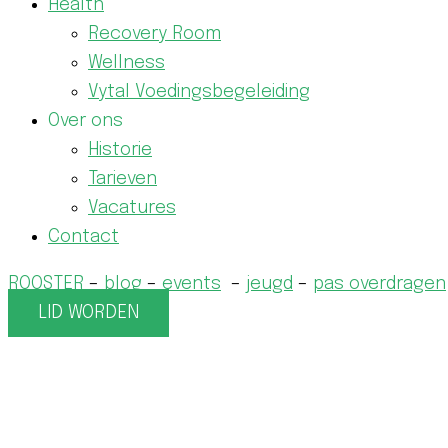
Health
Recovery Room
Wellness
Vytal Voedingsbegeleiding
Over ons
Historie
Tarieven
Vacatures
Contact
ROOSTER
–
blog
–
events
–
jeugd
–
pas overdragen
LID WORDEN