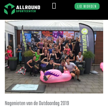
Ga
LID WORDEN
naar
de
inhoud
PERSONAL TRAINING
– pas overdragen
Nagenieten van de Outdoordag 2019