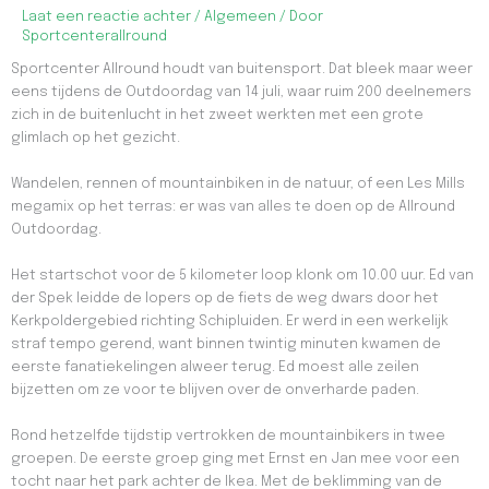
Laat een reactie achter
/
Algemeen
/ Door
Sportcenterallround
Sportcenter Allround houdt van buitensport. Dat bleek maar weer
eens tijdens de Outdoordag van 14 juli, waar ruim 200 deelnemers
zich in de buitenlucht in het zweet werkten met een grote
glimlach op het gezicht.
Wandelen, rennen of mountainbiken in de natuur, of een Les Mills
megamix op het terras: er was van alles te doen op de Allround
Outdoordag.
Het startschot voor de 5 kilometer loop klonk om 10.00 uur. Ed van
der Spek leidde de lopers op de fiets de weg dwars door het
Kerkpoldergebied richting Schipluiden. Er werd in een werkelijk
straf tempo gerend, want binnen twintig minuten kwamen de
eerste fanatiekelingen alweer terug. Ed moest alle zeilen
bijzetten om ze voor te blijven over de onverharde paden.
Rond hetzelfde tijdstip vertrokken de mountainbikers in twee
groepen. De eerste groep ging met Ernst en Jan mee voor een
tocht naar het park achter de Ikea. Met de beklimming van de