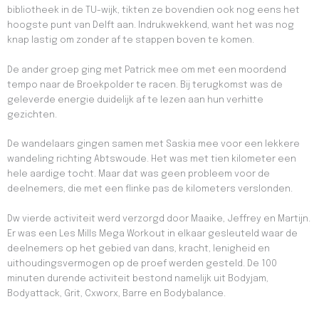
bibliotheek in de TU-wijk, tikten ze bovendien ook nog eens het
hoogste punt van Delft aan. Indrukwekkend, want het was nog
knap lastig om zonder af te stappen boven te komen.
De ander groep ging met Patrick mee om met een moordend
tempo naar de Broekpolder te racen. Bij terugkomst was de
geleverde energie duidelijk af te lezen aan hun verhitte
gezichten.
De wandelaars gingen samen met Saskia mee voor een lekkere
wandeling richting Abtswoude. Het was met tien kilometer een
hele aardige tocht. Maar dat was geen probleem voor de
deelnemers, die met een flinke pas de kilometers verslonden.
Dw vierde activiteit werd verzorgd door Maaike, Jeffrey en Martijn.
Er was een Les Mills Mega Workout in elkaar gesleuteld waar de
deelnemers op het gebied van dans, kracht, lenigheid en
uithoudingsvermogen op de proef werden gesteld. De 100
minuten durende activiteit bestond namelijk uit Bodyjam,
Bodyattack, Grit, Cxworx, Barre en Bodybalance.