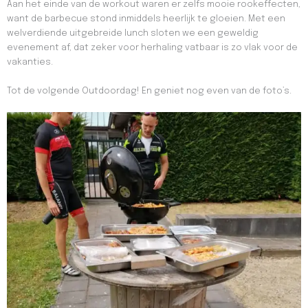
Aan het einde van de workout waren er zelfs mooie rookeffecten,
want de barbecue stond inmiddels heerlijk te gloeien. Met een
welverdiende uitgebreide lunch sloten we een geweldig
evenement af, dat zeker voor herhaling vatbaar is zo vlak voor de
vakanties.
Tot de volgende Outdoordag! En geniet nog even van de foto’s.