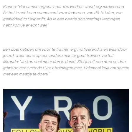
Rianne: “Het samen ergens naar toe werken werkt erg motiverend.
En het is echt een evenement voor iedereen, van dik tot dun, van
gemiddeld tot super fit. Als je een beetje doorzettingsvermogen
hebt kom je er echt wel!”
Een doel hebben om voor te trainen erg motiverend is en waardoor
je ook weer eens op een andere manier gaat trainen, vertelt
Miranda: “Je kan veel meer dan je denkt. Stel jezelf een doel en doe
gewoon eens met de Hyrox trainingen mee. Helemaal leuk om samen
met een maatje te doen!”