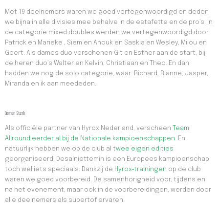
Met 19 deelnemers waren we goed vertegenwoordigd en deden
we bijna in alle divisies mee behalve in de estafette en de pro’s. In
de categorie mixed doubles werden we vertegenwoordigd door
Patrick en Marieke , Siem en Anouk en Saskia en Wesley, Milou en
Geert. Als dames duo verschenen Git en Esther aan de start, bij
de heren duo’s Walter en Kelvin, Christiaan en Theo. En dan
hadden we nog de solo categorie, waar Richard, Rianne, Jasper,
Miranda en ik aan meededen.
Samen Sterk
Als officiële partner van Hyrox Nederland, verscheen
Team
Allround eerder al bij de Nationale kampioenschappen
. En
natuurlijk hebben we op de club al
twee eigen edities
georganiseerd. Desalniettemin is een Europees kampioenschap
toch wel iets speciaals. Dankzij de
Hyrox-trainingen
op de club
waren we goed voorbereid. De samenhorigheid voor, tijdens en
na het evenement, maar ook in de voorbereidingen, werden door
alle deelnemers als supertof ervaren.