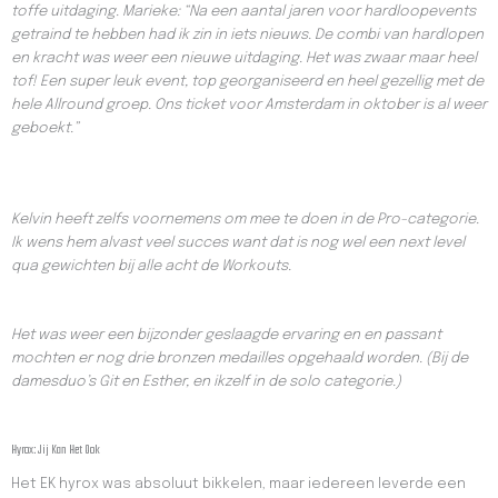
toffe uitdaging. Marieke: “Na een aantal jaren voor hardloopevents
getraind te hebben had ik zin in iets nieuws. De combi van hardlopen
en kracht was weer een nieuwe uitdaging. Het was zwaar maar heel
tof! Een super leuk event, top georganiseerd en heel gezellig met de
hele Allround groep. Ons ticket voor Amsterdam in oktober is al weer
geboekt.”
Kelvin heeft zelfs voornemens om mee te doen in de Pro-categorie.
Ik wens hem alvast veel succes want dat is nog wel een next level
qua gewichten bij alle acht de Workouts.
Het was weer een bijzonder geslaagde ervaring en en passant
mochten er nog drie bronzen medailles opgehaald worden. (Bij de
damesduo’s Git en Esther, en ikzelf in de solo categorie.)
Hyrox: Jij Kan Het Ook
Het EK hyrox was absoluut bikkelen, maar iedereen leverde een