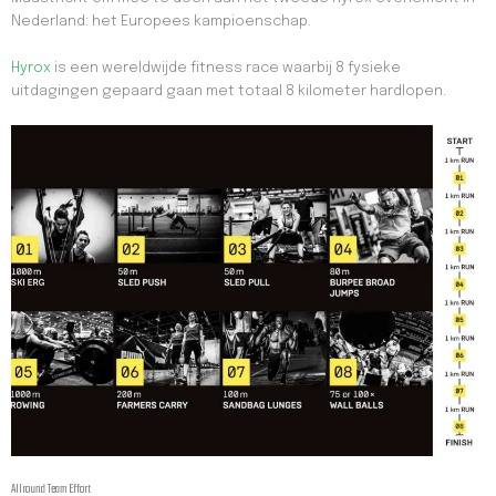
Nederland: het Europees kampioenschap.
Hyrox
is een wereldwijde fitness race waarbij 8 fysieke
uitdagingen gepaard gaan met totaal 8 kilometer hardlopen.
Allround Team Effort