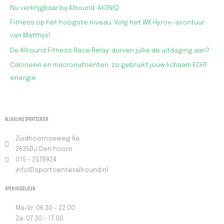
Nu verkrijgbaar bij Allround: AIONIQ
Fitness op het hoogste niveau: Volg het WK Hyrox- avontuur
van Matthijs!
De Allround Fitness Race Relay: durven jullie de uitdaging aan?
Calorieën en macronutriënten: zo gebruikt jouw lichaam ECHT
energie
ALLROUND SPORTCENTER
Zuidhoornseweg 6a
2635DJ Den hoorn
015 - 2578924
info@sportcenterallround.nl
OPENINGSTIJDEN
Ma-Vr: 06.30 - 22.00
Za: 07:30 - 17.00