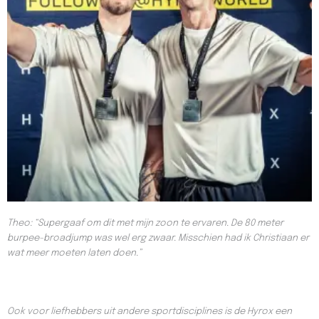
Theo: “Supergaaf om dit met mijn zoon te ervaren. De 80 meter
burpee-broadjump was wel erg zwaar. Misschien had ik Christiaan er
wat meer moeten laten doen.”
Ook voor liefhebbers uit andere sportdisciplines is de Hyrox een