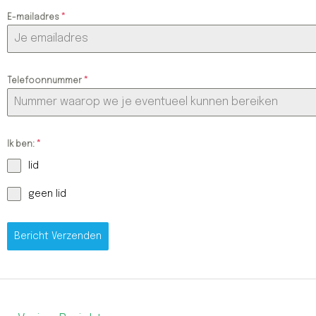
E-mailadres
*
Telefoonnummer
*
Ik ben:
*
lid
geen lid
Bericht Verzenden