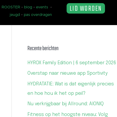
LID WORDEN
ROOSTER
–
blog
–
events
–
jeugd
–
pas overdragen
Recente berichten
HYROX Family Edition | 6 september 2026
Overstap naar nieuwe app Sportivity
HYDRATATIE: Wat is dat eigenlijk precies
en hoe hou ik het op peil?
Nu verkrijgbaar bij Allround: AIONIQ
Fitness op het hoogste niveau: Volg