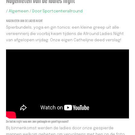
Nagenieten van de ladies night
/
Algemeen
/ Door
Sportcenterallround
NAGENIETEN VAN DE LADIES NIGHT
Spierbundels, yoga en gin tonics: een kleine greep uit alle
verwennerij die voorbij kwam tijdens de Allround Ladies Night
van afgelopen vrijdag. Onze eigen Cathelijne deed verslag!
De ladies night was een zeer geslaagde en gezellige avond!
Bij binnenkomst werden de ladies door onze gespierde
mannen welkom geheten om vervolgens met hen op de foto