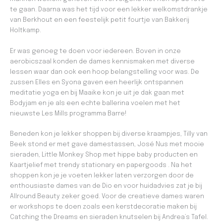
te gaan. Daarna was het tijd voor een lekker welkomstdrankje
van Berkhout en een feestelijk petit fourtje van Bakkerij
Holtkamp.
Er was genoeg te doen voor iedereen. Boven in onze
aerobicszaal konden de dames kennismaken met diverse
lessen waar dan ook een hoop belangstelling voor was. De
zussen Elles en Syona gaven een heerlijk ontspannen
meditatie yoga en bij Maaike kon je uit je dak gaan met
Bodyjam en je als een echte ballerina voelen met het
nieuwste Les Mills programma Barre!
Beneden kon je lekker shoppen bij diverse kraampjes, Tilly van
Beek stond er met gave damestassen, José Nus met mooie
sieraden, Little Monkey Shop met hippe baby producten en
Kaartjelief met trendy stationary en papergoods . Na het
shoppen kon je je voeten lekker laten verzorgen door de
enthousiaste dames van de Dio en voor huidadvies zat je bij
Allround Beauty zeker goed. Voor de creatieve dames waren
er workshops te doen zoals een kerstdecoratie maken bij
Catching the Dreams en sieraden knutselen bij Andrea’s Tafel.