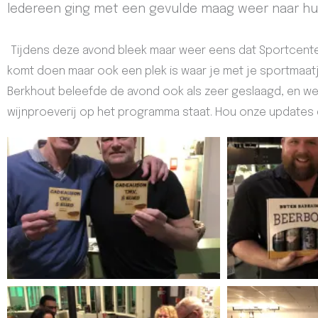
Iedereen ging met een gevulde maag weer naar hui
Tijdens deze avond bleek maar weer eens dat Sportcenter
komt doen maar ook een plek is waar je met je sportmaatj
Berkhout beleefde de avond ook als zeer geslaagd, en w
wijnproeverij op het programma staat. Hou onze updates 