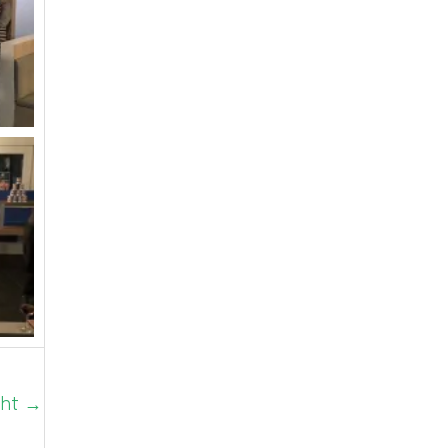
cht
→