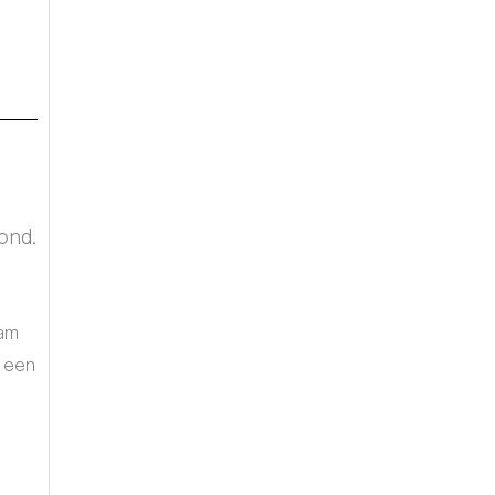
ond.
nam
 een