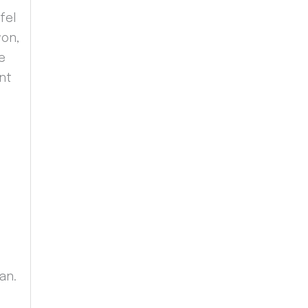
fel
won,
e
nt
an.