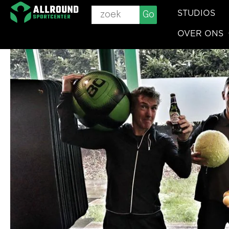
Ga
STUDIOS
Go
naar
OVER ONS
de
inhoud