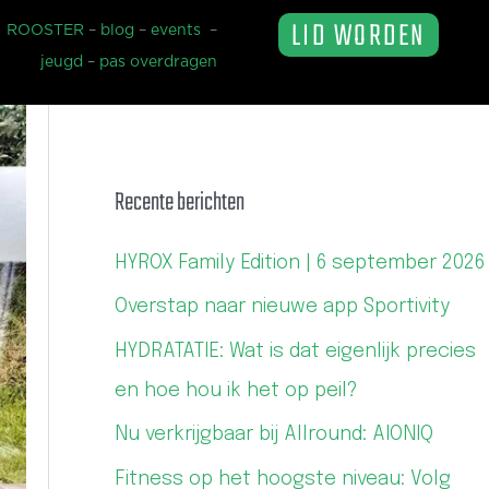
LID WORDEN
ROOSTER
–
blog
–
events
–
jeugd
–
pas overdragen
Recente berichten
HYROX Family Edition | 6 september 2026
Overstap naar nieuwe app Sportivity
HYDRATATIE: Wat is dat eigenlijk precies
en hoe hou ik het op peil?
Nu verkrijgbaar bij Allround: AIONIQ
Fitness op het hoogste niveau: Volg