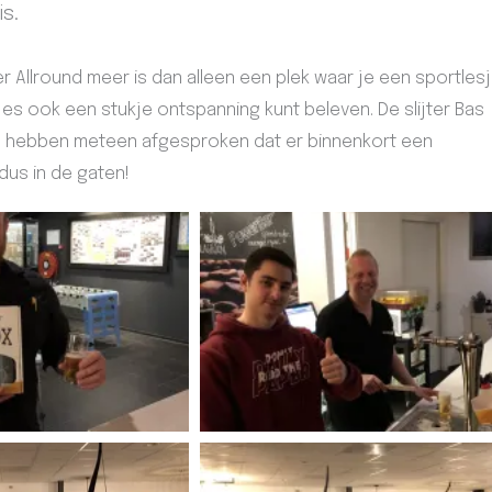
s.
 Allround meer is dan alleen een plek waar je een sportles
es ook een stukje ontspanning kunt beleven. De slijter Bas
e hebben meteen afgesproken dat er binnenkort een
dus in de gaten!