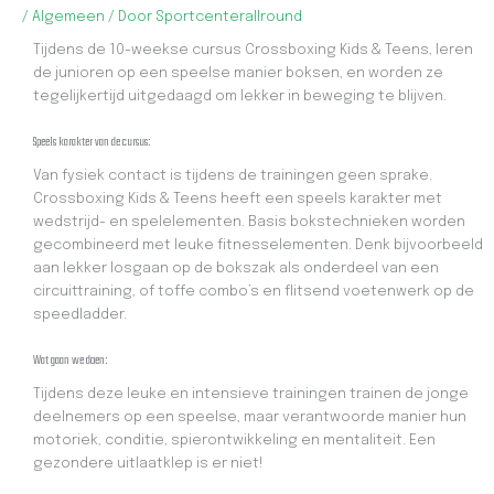
/
Algemeen
/ Door
Sportcenterallround
Tijdens de 10-weekse cursus Crossboxing Kids & Teens, leren
de junioren op een speelse manier boksen, en worden ze
tegelijkertijd uitgedaagd om lekker in beweging te blijven.
Speels karakter van de cursus:
Van fysiek contact is tijdens de trainingen geen sprake.
Crossboxing Kids & Teens heeft een speels karakter met
wedstrijd- en spelelementen. Basis bokstechnieken worden
gecombineerd met leuke fitnesselementen. Denk bijvoorbeeld
aan lekker losgaan op de bokszak als onderdeel van een
circuittraining, of toffe combo’s en flitsend voetenwerk op de
speedladder.
Wat gaan we doen:
Tijdens deze leuke en intensieve trainingen trainen de jonge
deelnemers op een speelse, maar verantwoorde manier hun
motoriek, conditie, spierontwikkeling en mentaliteit. Een
gezondere uitlaatklep is er niet!