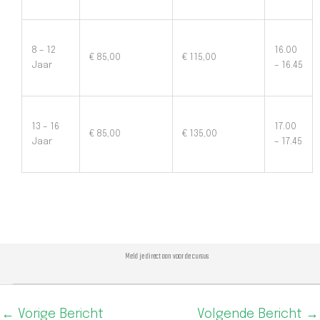
8 – 12
16.00
€ 85,00
€ 115,00
Jaar
– 16.45
13 – 16
17.00
€ 85,00
€ 135,00
Jaar
– 17.45
Meld je direct aan voor de cursus
←
Vorige Bericht
Volgende Bericht
→