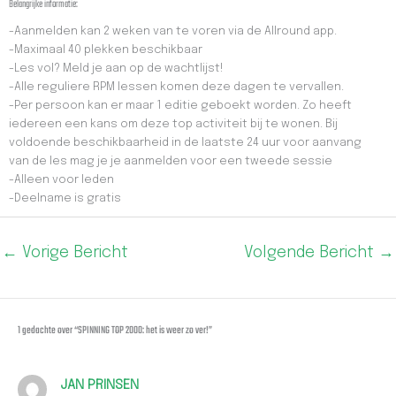
Belangrijke informatie:
-Aanmelden kan 2 weken van te voren via de Allround app.
-Maximaal 40 plekken beschikbaar
-Les vol? Meld je aan op de wachtlijst!
-Alle reguliere RPM lessen komen deze dagen te vervallen.
-Per persoon kan er maar 1 editie geboekt worden. Zo heeft
iedereen een kans om deze top activiteit bij te wonen. Bij
voldoende beschikbaarheid in de laatste 24 uur voor aanvang
van de les mag je je aanmelden voor een tweede sessie
-Alleen voor leden
-Deelname is gratis
←
Vorige Bericht
Volgende Bericht
→
1 gedachte over “SPINNING TOP 2000: het is weer zo ver!”
JAN PRINSEN