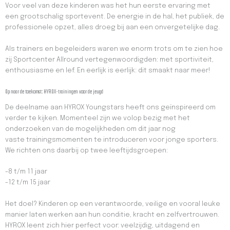
Voor veel van deze kinderen was het hun eerste ervaring met
een grootschalig sportevent. De energie in de hal, het publiek, de
professionele opzet, alles droeg bij aan een onvergetelijke dag.
Als trainers en begeleiders waren we enorm trots om te zien hoe
zij Sportcenter Allround vertegenwoordigden: met sportiviteit,
enthousiasme en lef. En eerlijk is eerlijk: dit smaakt naar meer!
Op naar de toekomst: HYROX-trainingen voor de jeugd
De deelname aan HYROX Youngstars heeft ons geïnspireerd om
verder te kijken. Momenteel
zijn we volop bezig met het
onderzoeken van de mogelijkheden om dit jaar nog
vaste
trainingsmomenten te introduceren voor jonge sporters.
We richten ons daarbij op twee
leeftijdsgroepen:
-8 t/m 11 jaar
-12 t/m 15 jaar
Het doel? Kinderen op een verantwoorde, veilige en vooral leuke
manier laten werken aan
hun conditie, kracht en zelfvertrouwen.
HYROX leent zich hier perfect voor: veelzijdig,
uitdagend en