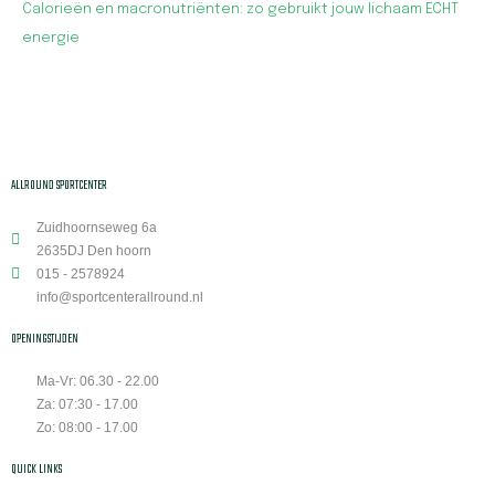
Calorieën en macronutriënten: zo gebruikt jouw lichaam ECHT
energie
ALLROUND SPORTCENTER
Zuidhoornseweg 6a
2635DJ Den hoorn
015 - 2578924
info@sportcenterallround.nl
OPENINGSTIJDEN
Ma-Vr: 06.30 - 22.00
Za: 07:30 - 17.00
Zo: 08:00 - 17.00
QUICK LINKS