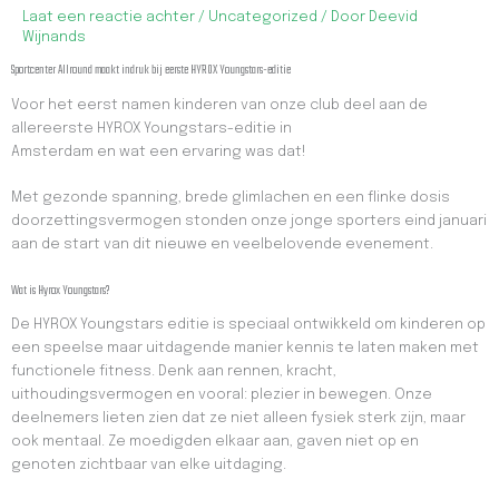
Laat een reactie achter
/
Uncategorized
/ Door
Deevid
Wijnands
Sportcenter Allround maakt indruk bij eerste HYROX Youngstars-editie
Voor het eerst namen kinderen van onze club deel aan de
allereerste HYROX Youngstars-editie in
Amsterdam en wat een ervaring was dat!
Met gezonde spanning, brede glimlachen en een flinke dosis
doorzettingsvermogen stonden onze jonge sporters eind januari
aan de start van dit nieuwe en veelbelovende evenement.
Wat is Hyrox Youngstars?
De HYROX Youngstars editie is speciaal ontwikkeld om kinderen op
een speelse maar uitdagende manier kennis te laten maken met
functionele fitness. Denk aan rennen, kracht,
uithoudingsvermogen en vooral: plezier in bewegen. Onze
deelnemers lieten zien dat ze niet alleen fysiek sterk zijn, maar
ook mentaal. Ze moedigden elkaar aan, gaven niet op en
genoten
zichtbaar van elke uitdaging.