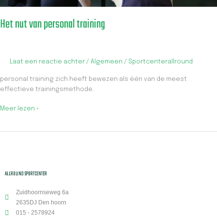
Het nut van personal training
Laat een reactie achter
/
Algemeen
/
Sportcenterallround
personal training zich heeft bewezen als één van de meest
effectieve trainingsmethode.
Meer lezen »
ALLROUND SPORTCENTER
Zuidhoornseweg 6a
2635DJ Den hoorn
015 - 2578924