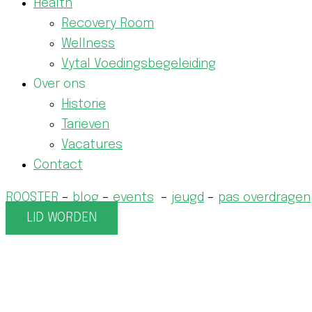
Health
Recovery Room
Wellness
Vytal Voedingsbegeleiding
Over ons
Historie
Tarieven
Vacatures
Contact
ROOSTER
–
blog
–
events
–
jeugd
–
pas overdragen
LID WORDEN