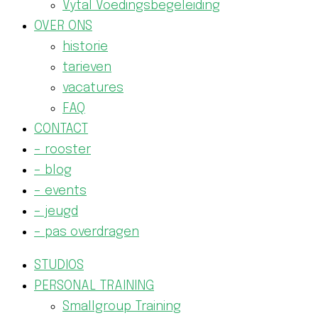
Vytal Voedingsbegeleiding
OVER ONS
historie
tarieven
vacatures
FAQ
CONTACT
– rooster
– blog
– events
– jeugd
– pas overdragen
STUDIOS
PERSONAL TRAINING
Smallgroup Training