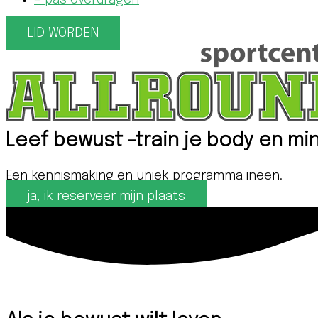
– pas overdragen
LID WORDEN
Leef bewust -train je body en mi
Een kennismaking en uniek programma ineen.
ja, ik reserveer mijn plaats