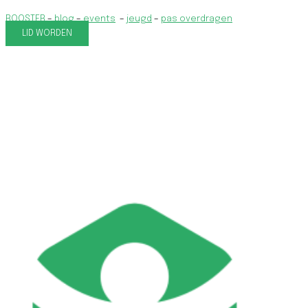
ROOSTER
–
blog
–
events
–
jeugd
–
pas overdragen
LID WORDEN