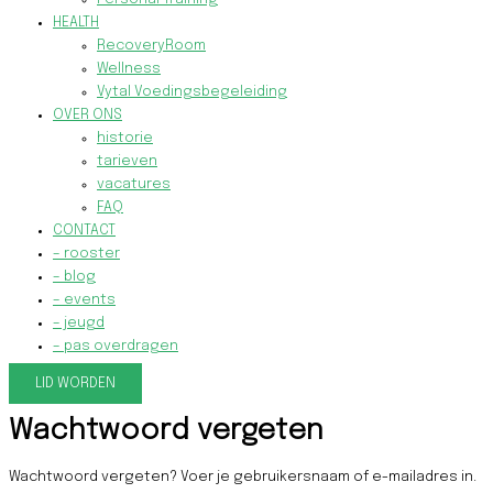
HEALTH
RecoveryRoom
Wellness
Vytal Voedingsbegeleiding
OVER ONS
historie
tarieven
vacatures
FAQ
CONTACT
– rooster
– blog
– events
– jeugd
– pas overdragen
LID WORDEN
Wachtwoord vergeten
Wachtwoord vergeten? Voer je gebruikersnaam of e-mailadres in.