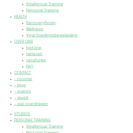
Smallgroup Training
Personal Training
HEALTH
RecoveryRoom
Wellness
Vytal Voedingsbegeleiding
OVER ONS
historie
tarieven
vacatures
FAQ
CONTACT
– rooster
– blog
– events
– jeugd
– pas overdragen
STUDIOS
PERSONAL TRAINING
Smallgroup Training
Personal Training