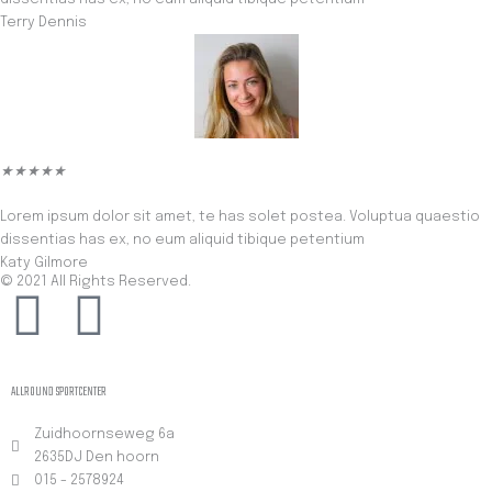
5
Terry Dennis
d
e
r
i
n
g
5
W
★
★
★
★
★
v
a
a
Lorem ipsum dolor sit amet, te has solet postea. Voluptua quaestio
a
n
dissentias has ex, no eum aliquid tibique petentium
r
5
Katy Gilmore
d
© 2021 All Rights Reserved.
e
F
T
r
i
a
w
n
g
ALLROUND SPORTCENTER
5
c
i
v
Zuidhoornseweg 6a
a
2635DJ Den hoorn
e
t
n
015 - 2578924