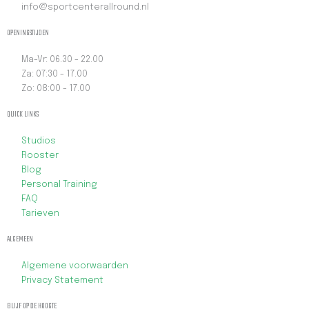
5
info@sportcenterallround.nl
b
t
OPENINGSTIJDEN
o
e
Ma-Vr: 06.30 - 22.00
Za: 07:30 - 17.00
o
r
Zo: 08:00 - 17.00
QUICK LINKS
k
Studios
-
Rooster
Blog
Personal Training
f
FAQ
Tarieven
ALGEMEEN
Algemene voorwaarden
Privacy Statement
BLIJF OP DE HOOGTE