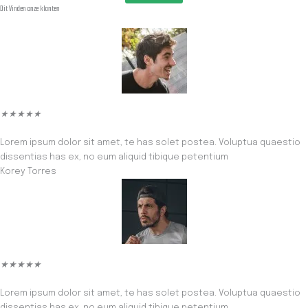
Dit Vinden onze klanten
W
★
★
★
★
★
a
Lorem ipsum dolor sit amet, te has solet postea. Voluptua quaestio
a
dissentias has ex, no eum aliquid tibique petentium
r
Korey Torres
d
e
r
i
n
g
5
W
★
★
★
★
★
v
a
a
Lorem ipsum dolor sit amet, te has solet postea. Voluptua quaestio
a
n
dissentias has ex, no eum aliquid tibique petentium
r