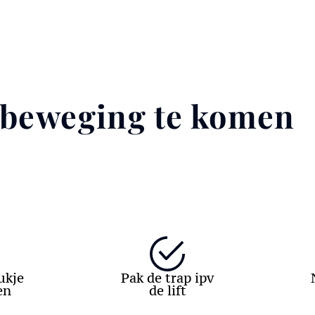
 beweging te komen
ukje
Pak de trap ipv
en
de lift