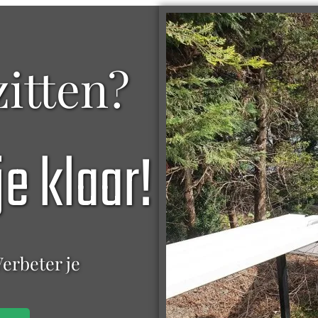
itten?
je klaar!
Verbeter je