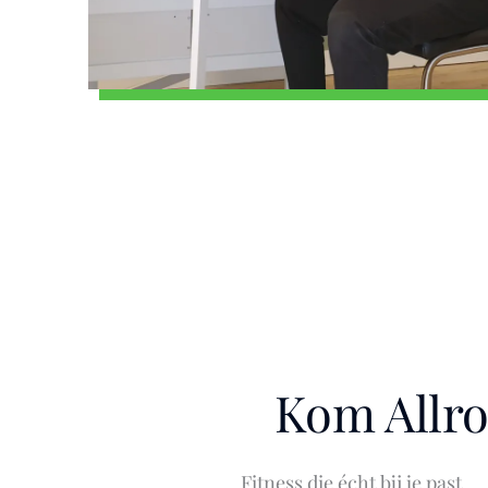
Kom Allro
Fitness die écht bij je past