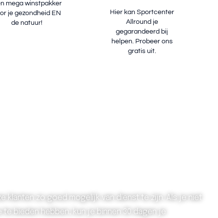
n mega winstpakker
Hier kan Sportcenter
or je gezondheid EN
Allround je
de natuur!
gegarandeerd bij
helpen. Probeer ons
gratis uit.
 klanten zo goed mogelijk van dienst te zijn. Als je niet
 te bieden hebben, kun je binnen 30 dagen je