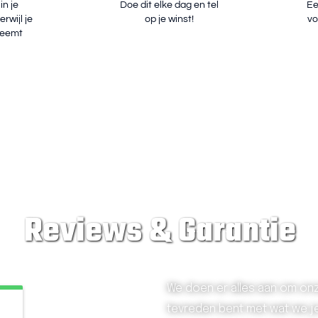
in je
Doe dit elke dag en tel
Ee
rwijl je
op je winst!
vo
neemt
Reviews & Garantie
We doen er alles aan om onze
tevreden bent met wat we je