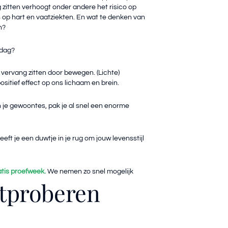
 zitten verhoogt onder andere het risico op
 op hart en vaatziekten. En wat te denken van
n?
 dag?
; vervang zitten door bewegen. (Lichte)
ositief effect op ons lichaam en brein.
 je gewoontes, pak je al snel een enorme
eft je een duwtje in je rug om jouw levensstijl
atis proefweek.
We nemen zo snel mogelijk
itproberen