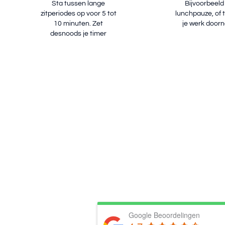
Sta tussen lange
Bijvoorbeeld 
zitperiodes op voor 5 tot
lunchpauze, of te
10 minuten. Zet
je werk door
desnoods je timer
Google Beoordelingen